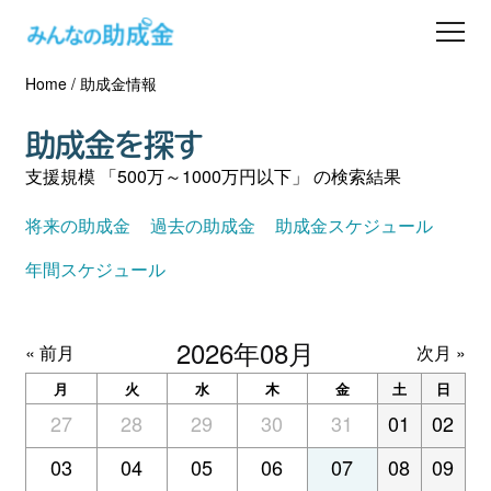
Home
/
助成金情報
助成金を探す
助成金を探す
士業の方へ
支援規模 「500万～1000万円以下」 の検索結果
助成金コラム
将来の助成金
過去の助成金
助成金スケジュール
年間スケジュール
専門家一覧
2026年08月
ダウンロード
« 前月
次月 »
月
火
水
木
金
土
日
会員登録
27
28
29
30
31
01
02
03
04
05
06
07
08
09