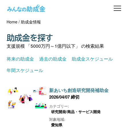
Home
/
助成金情報
助成金を探す
助成金を探す
士業の方へ
支援規模 「5000万円～1億円以下」 の検索結果
助成金コラム
将来の助成金
過去の助成金
助成金スケジュール
年間スケジュール
専門家一覧
新あいち創造研究開発補助金
ダウンロード
2026/04/07 締切
カテゴリー:
会員登録
研究開発/商品・サービス開発
対象地域:
愛知県