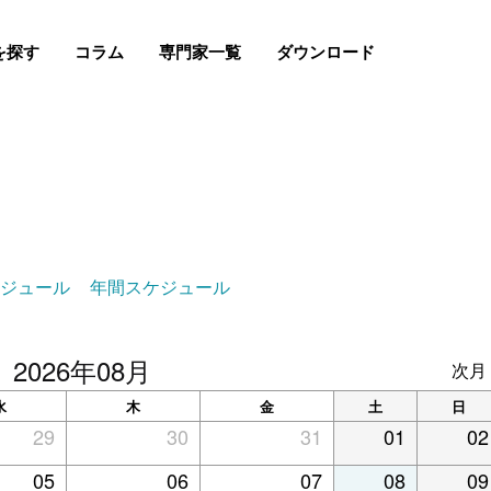
を探す
コラム
専門家一覧
ダウンロード
ケジュール
年間スケジュール
2026年08月
次月 
水
木
金
土
日
29
30
31
01
02
05
06
07
08
09