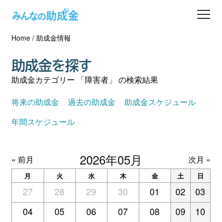
Home
/
助成金情報
助成金を探す
助成金を探す
士業の方へ
助成金カテゴリー 「障害者」 の検索結果
助成金コラム
将来の助成金
過去の助成金
助成金スケジュール
年間スケジュール
専門家一覧
2026年05月
ダウンロード
« 前月
次月 »
月
火
水
木
金
土
日
会員登録
27
28
29
30
01
02
03
04
05
06
07
08
09
10