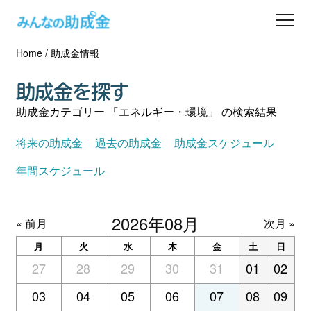
Home
/
助成金情報
助成金を探す
助成金を探す
士業の方へ
助成金カテゴリー 「エネルギー・環境」 の検索結果
助成金コラム
将来の助成金
過去の助成金
助成金スケジュール
年間スケジュール
専門家一覧
2026年08月
ダウンロード
« 前月
次月 »
月
火
水
木
金
土
日
会員登録
27
28
29
30
31
01
02
03
04
05
06
07
08
09