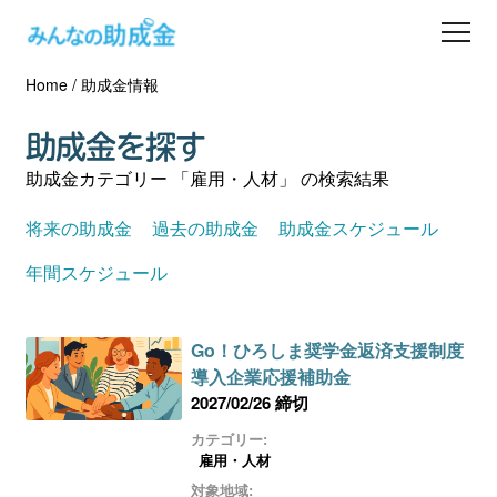
Home
/
助成金情報
助成金を探す
助成金を探す
士業の方へ
助成金カテゴリー 「雇用・人材」 の検索結果
助成金コラム
将来の助成金
過去の助成金
助成金スケジュール
年間スケジュール
専門家一覧
Go！ひろしま奨学金返済支援制度
ダウンロード
導入企業応援補助金
2027/02/26 締切
会員登録
カテゴリー:
雇用・人材
対象地域: