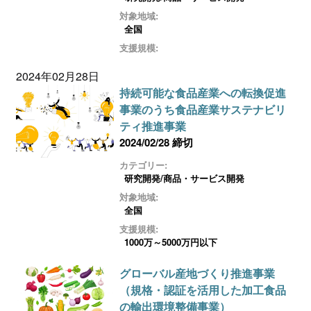
対象地域:
全国
支援規模:
2024年02月28日
持続可能な食品産業への転換促進
事業のうち食品産業サステナビリ
ティ推進事業
2024/02/28 締切
カテゴリー:
研究開発/商品・サービス開発
対象地域:
全国
支援規模:
1000万～5000万円以下
グローバル産地づくり推進事業
（規格・認証を活用した加工食品
の輸出環境整備事業）