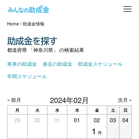
Home
/
助成金情報
助成金を探す
助成金を探す
士業の方へ
都道府県 「神奈川県」 の検索結果
助成金コラム
将来の助成金
過去の助成金
助成金スケジュール
年間スケジュール
専門家一覧
2024年02月
ダウンロード
« 前月
次月 »
月
火
水
木
金
土
日
会員登録
29
30
31
01
02
03
04
1
件