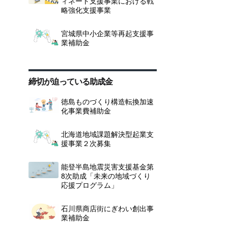
ィネート支援事業における戦
略強化支援事業
。
宮城県中小企業等再起支援事
業補助金
締切が迫っている助成金
徳島ものづくり構造転換加速
化事業費補助金
北海道地域課題解決型起業支
援事業２次募集
い
能登半島地震災害支援基金第
8次助成「未来の地域づくり
応援プログラム」
と
石川県商店街にぎわい創出事
業補助金