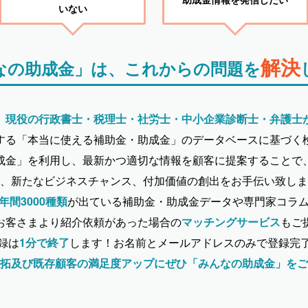
いない
解決
なの助成金」は、これからの問題を
、
現役の行政書士・税理士・社労士・中小企業診断士・弁護士
する「本当に使える補助金・助成金」のデータベースに基づく
成金」を利用し、最新かつ適切な情報を顧客に提案することで
、新たなビジネスチャンス、付加価値の創出をお手伝い致しま
年間3000種類
が出ている補助金・助成金データや専門家コラ
お客さまより紹介依頼があった場合の
マッチングサービス
もご
録は
1分で終了
します！お名前とメールアドレスのみで登録完
拓及び既存顧客の満足度アップにぜひ「みんなの助成金」をご