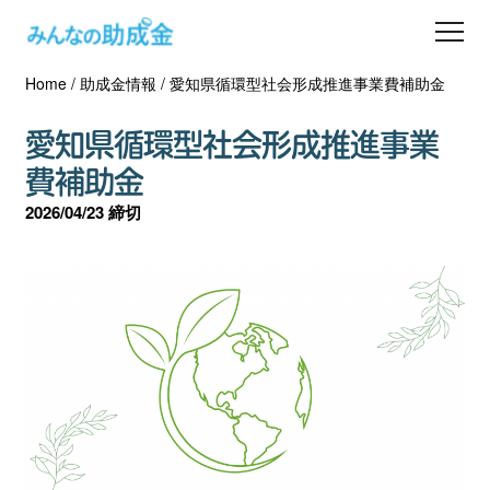
Home
/
助成金情報
/
愛知県循環型社会形成推進事業費補助金
助成金を探す
愛知県循環型社会形成推進事業
士業の方へ
費補助金
2026/04/23 締切
助成金コラム
専門家一覧
ダウンロード
会員登録