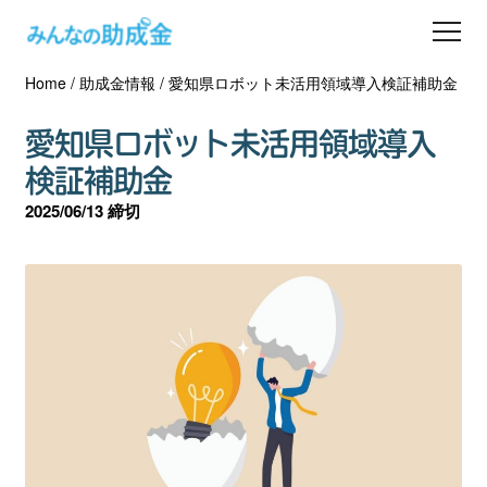
Home
/
助成金情報
/
愛知県ロボット未活用領域導入検証補助金
助成金を探す
愛知県ロボット未活用領域導入
士業の方へ
検証補助金
2025/06/13 締切
助成金コラム
専門家一覧
ダウンロード
会員登録