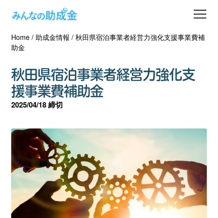
Home
/
助成金情報
/
秋田県宿泊事業者経営力強化支援事業費補
助成金を探す
助金
士業の方へ
秋田県宿泊事業者経営力強化支
援事業費補助金
助成金コラム
2025/04/18 締切
専門家一覧
ダウンロード
会員登録