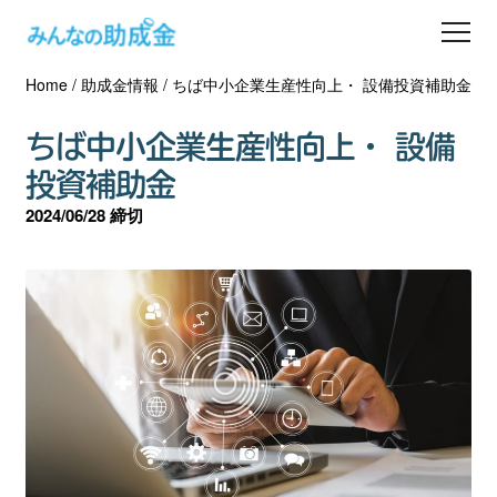
Home
/
助成金情報
/
ちば中小企業生産性向上・ 設備投資補助金
助成金を探す
ちば中小企業生産性向上・ 設備
士業の方へ
投資補助金
2024/06/28 締切
助成金コラム
専門家一覧
ダウンロード
会員登録