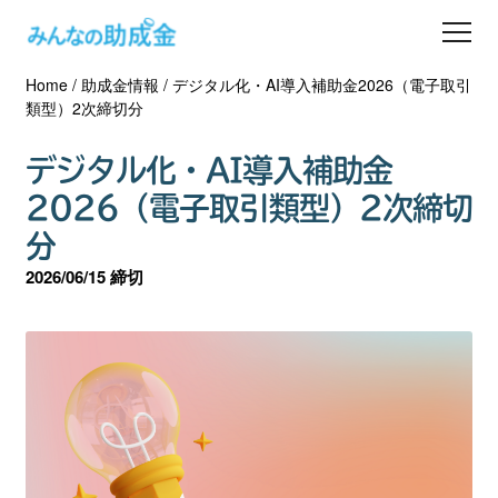
Home
/
助成金情報
/
デジタル化・AI導入補助金2026（電子取引
助成金を探す
類型）2次締切分
士業の方へ
デジタル化・AI導入補助金
2026（電子取引類型）2次締切
助成金コラム
分
2026/06/15 締切
専門家一覧
ダウンロード
会員登録