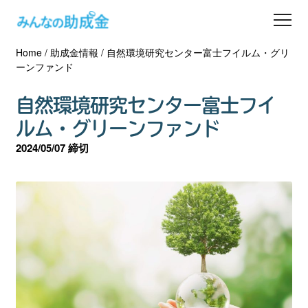
Home
/
助成金情報
/
自然環境研究センター富士フイルム・グリ
助成金を探す
ーンファンド
士業の方へ
自然環境研究センター富士フイ
ルム・グリーンファンド
助成金コラム
2024/05/07 締切
専門家一覧
ダウンロード
会員登録