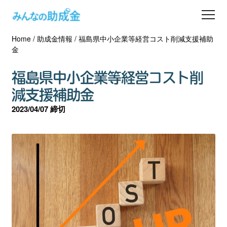
Home
/
助成金情報
/
福島県中小企業等経営コスト削減支援補助
助成金を探す
金
士業の方へ
福島県中小企業等経営コスト削
減支援補助金
助成金コラム
2023/04/07 締切
専門家一覧
ダウンロード
会員登録