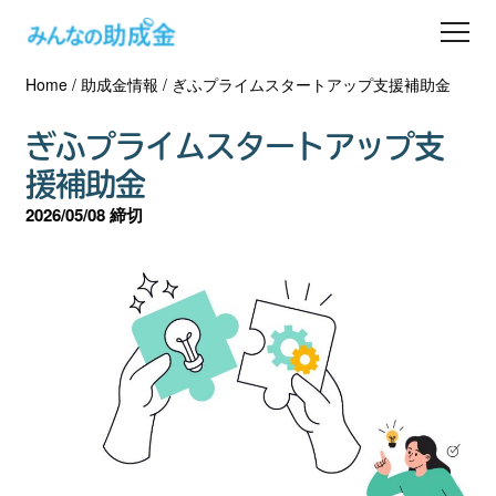
Home
/
助成金情報
/
ぎふプライムスタートアップ支援補助金
助成金を探す
ぎふプライムスタートアップ支
士業の方へ
援補助金
2026/05/08 締切
助成金コラム
専門家一覧
ダウンロード
会員登録