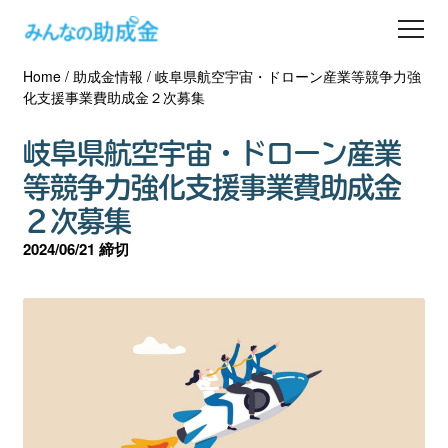
Home
/
助成金情報
/
岐阜県航空宇宙・ドローン産業等競争力強
助成金を探す
化支援事業費助成金２次募集
士業の方へ
岐阜県航空宇宙・ドローン産業
等競争力強化支援事業費助成金
助成金コラム
２次募集
2024/06/21 締切
専門家一覧
ダウンロード
会員登録