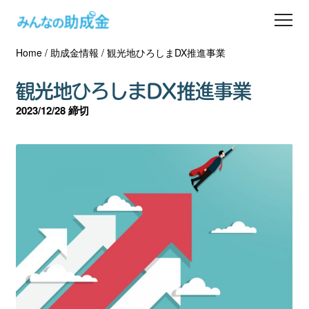
Home
/
助成金情報
/
観光地ひろしまDX推進事業
助成金を探す
観光地ひろしまDX推進事業
士業の方へ
2023/12/28 締切
助成金コラム
専門家一覧
ダウンロード
会員登録