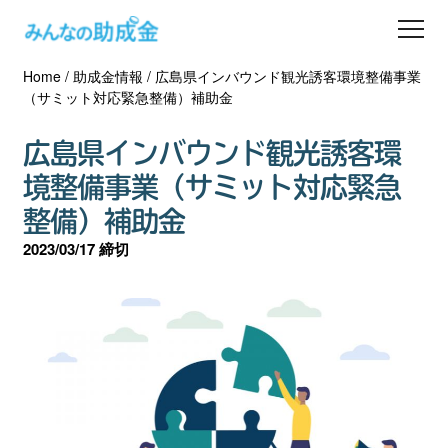
Home
/
助成金情報
/
広島県インバウンド観光誘客環境整備事業
助成金を探す
（サミット対応緊急整備）補助金
士業の方へ
広島県インバウンド観光誘客環
境整備事業（サミット対応緊急
助成金コラム
整備）補助金
2023/03/17 締切
専門家一覧
ダウンロード
会員登録