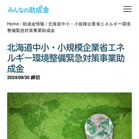
Home
/
助成金情報
/
北海道中小・小規模企業省エネルギー環境
助成金を探す
整備緊急対策事業助成金
士業の方へ
北海道中小・小規模企業省エネ
ルギー環境整備緊急対策事業助
助成金コラム
成金
2024/09/30 締切
専門家一覧
ダウンロード
会員登録