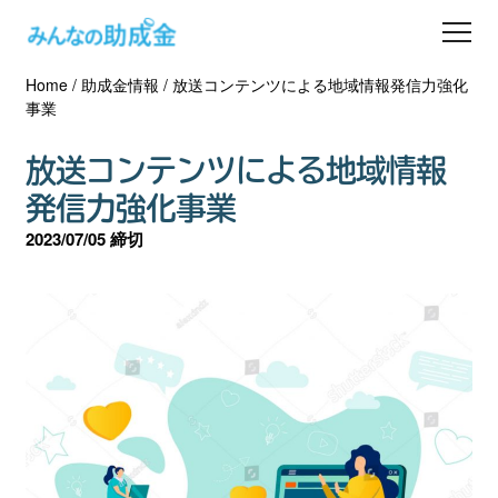
Home
/
助成金情報
/
放送コンテンツによる地域情報発信力強化
助成金を探す
事業
士業の方へ
放送コンテンツによる地域情報
発信力強化事業
助成金コラム
2023/07/05 締切
専門家一覧
ダウンロード
会員登録