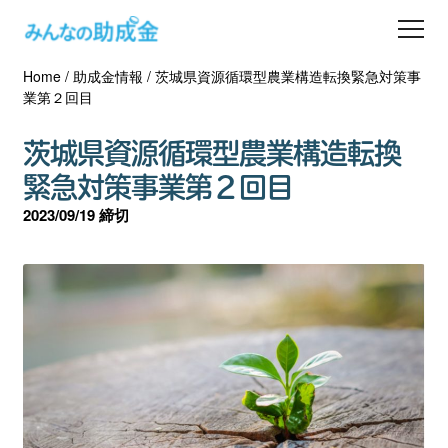
Home
/
助成金情報
/
茨城県資源循環型農業構造転換緊急対策事
助成金を探す
業第２回目
士業の方へ
茨城県資源循環型農業構造転換
緊急対策事業第２回目
助成金コラム
2023/09/19 締切
専門家一覧
ダウンロード
会員登録