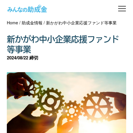
Home
/
助成金情報
/
新かがわ中小企業応援ファンド等事業
助成金を探す
新かがわ中小企業応援ファンド
士業の方へ
等事業
2024/08/22 締切
助成金コラム
専門家一覧
ダウンロード
会員登録