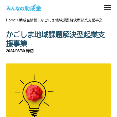
Home
/
助成金情報
/
かごしま地域課題解決型起業支援事業
助成金を探す
かごしま地域課題解決型起業支
士業の方へ
援事業
2024/08/30 締切
助成金コラム
専門家一覧
ダウンロード
会員登録