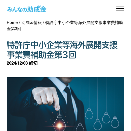
Home
/
助成金情報
/
特許庁中小企業等海外展開支援事業費補助
助成金を探す
金第3回
士業の方へ
特許庁中小企業等海外展開支援
事業費補助金第3回
助成金コラム
2024/12/03 締切
専門家一覧
ダウンロード
会員登録