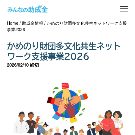
Home
/
助成金情報
/
かめのり財団多文化共生ネットワーク支援
助成金を探す
事業2026
士業の方へ
かめのり財団多文化共生ネット
ワーク支援事業2026
助成金コラム
2026/02/10 締切
専門家一覧
ダウンロード
会員登録