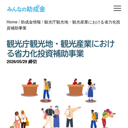
Home
/
助成金情報
/
観光庁観光地・観光産業における省力化投
助成金を探す
資補助事業
士業の方へ
観光庁観光地・観光産業におけ
る省力化投資補助事業
助成金コラム
2026/05/29 締切
専門家一覧
ダウンロード
会員登録