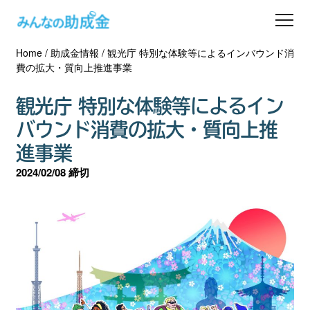
Home
/
助成金情報
/
観光庁 特別な体験等によるインバウンド消
助成金を探す
費の拡大・質向上推進事業
士業の方へ
観光庁 特別な体験等によるイン
バウンド消費の拡大・質向上推
助成金コラム
進事業
2024/02/08 締切
専門家一覧
ダウンロード
会員登録