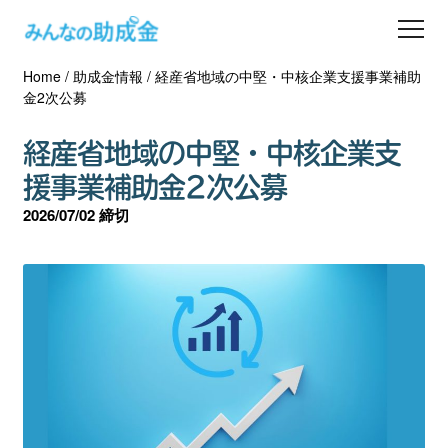
Home
/
助成金情報
/
経産省地域の中堅・中核企業支援事業補助
助成金を探す
金2次公募
士業の方へ
経産省地域の中堅・中核企業支
援事業補助金2次公募
助成金コラム
2026/07/02 締切
専門家一覧
ダウンロード
会員登録