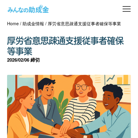
Home
/
助成金情報
/
厚労省意思疎通支援従事者確保等事業
助成金を探す
厚労省意思疎通支援従事者確保
士業の方へ
等事業
2026/02/06 締切
助成金コラム
専門家一覧
ダウンロード
会員登録