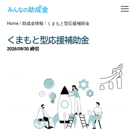
Home
/
助成金情報
/
くまもと型応援補助金
助成金を探す
くまもと型応援補助金
士業の方へ
2026/09/30 締切
助成金コラム
専門家一覧
ダウンロード
会員登録