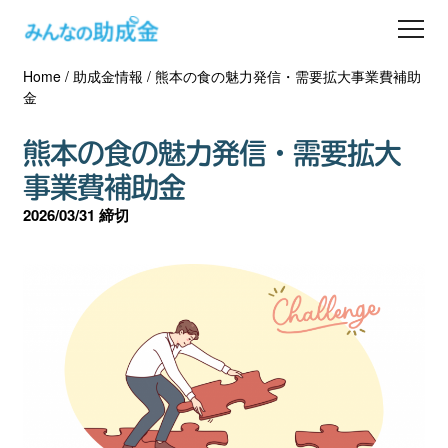
Home
/
助成金情報
/
熊本の食の魅力発信・需要拡大事業費補助
助成金を探す
金
士業の方へ
熊本の食の魅力発信・需要拡大
事業費補助金
助成金コラム
2026/03/31 締切
専門家一覧
ダウンロード
会員登録