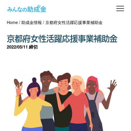
Home
/
助成金情報
/
京都府女性活躍応援事業補助金
助成金を探す
京都府女性活躍応援事業補助金
士業の方へ
2022/05/11 締切
助成金コラム
専門家一覧
ダウンロード
会員登録