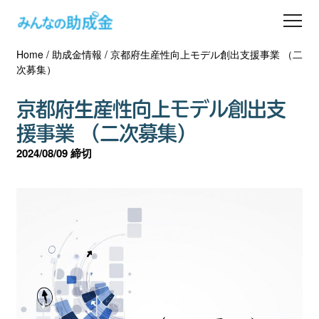
Home
/
助成金情報
/
京都府生産性向上モデル創出支援事業 （二
助成金を探す
次募集）
士業の方へ
京都府生産性向上モデル創出支
援事業 （二次募集）
助成金コラム
2024/08/09 締切
専門家一覧
ダウンロード
会員登録