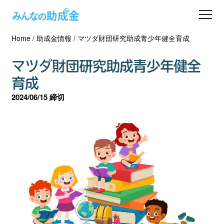
Home
/
助成金情報
/
マツダ財団研究助成青少年健全育成
助成金を探す
マツダ財団研究助成青少年健全
士業の方へ
育成
2024/06/15 締切
助成金コラム
専門家一覧
ダウンロード
会員登録