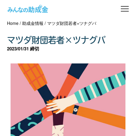
Home
/
助成金情報
/
マツダ財団若者×ツナグバ
助成金を探す
マツダ財団若者×ツナグバ
士業の方へ
2023/01/31 締切
助成金コラム
専門家一覧
ダウンロード
会員登録