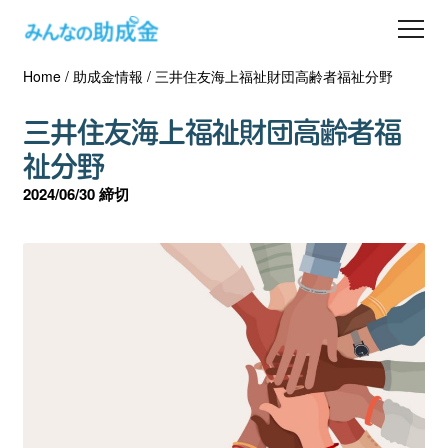
Home
/
助成金情報
/
三井住友海上福祉財団高齢者福祉分野
助成金を探す
三井住友海上福祉財団高齢者福
士業の方へ
祉分野
2024/06/30 締切
助成金コラム
専門家一覧
ダウンロード
会員登録