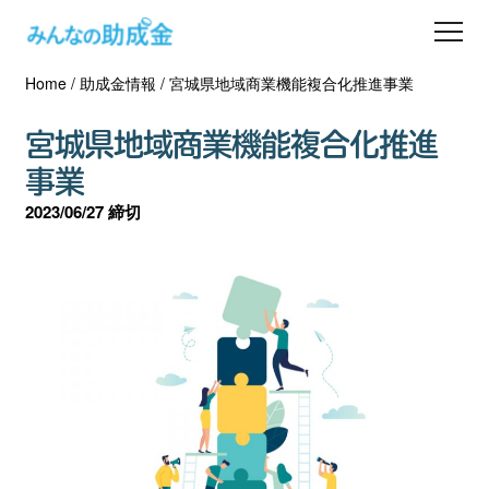
Home
/
助成金情報
/
宮城県地域商業機能複合化推進事業
助成金を探す
宮城県地域商業機能複合化推進
士業の方へ
事業
2023/06/27 締切
助成金コラム
専門家一覧
ダウンロード
会員登録