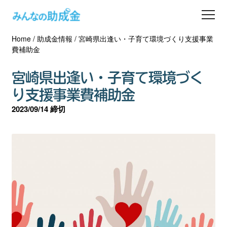
Home
/
助成金情報
/
宮崎県出逢い・子育て環境づくり支援事業
助成金を探す
費補助金
士業の方へ
宮崎県出逢い・子育て環境づく
り支援事業費補助金
助成金コラム
2023/09/14 締切
専門家一覧
ダウンロード
会員登録