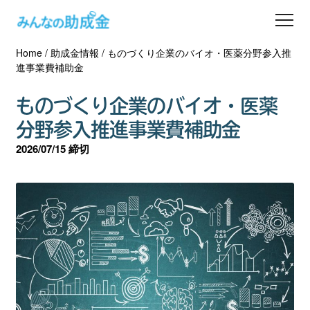
Home
/
助成金情報
/
ものづくり企業のバイオ・医薬分野参入推
助成金を探す
進事業費補助金
士業の方へ
ものづくり企業のバイオ・医薬
分野参入推進事業費補助金
助成金コラム
2026/07/15 締切
専門家一覧
ダウンロード
会員登録