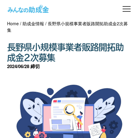
Home
/
助成金情報
/
長野県小規模事業者販路開拓助成金2次募
助成金を探す
集
士業の方へ
長野県小規模事業者販路開拓助
成金2次募集
助成金コラム
2024/06/28 締切
専門家一覧
ダウンロード
会員登録