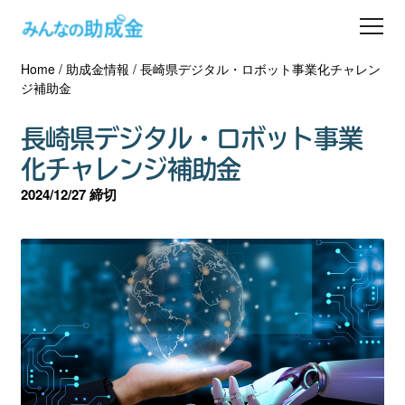
Home
/
助成金情報
/
長崎県デジタル・ロボット事業化チャレン
助成金を探す
ジ補助金
士業の方へ
長崎県デジタル・ロボット事業
化チャレンジ補助金
助成金コラム
2024/12/27 締切
専門家一覧
ダウンロード
会員登録