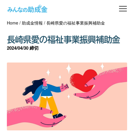
Home
/
助成金情報
/
長崎県愛の福祉事業振興補助金
助成金を探す
長崎県愛の福祉事業振興補助金
士業の方へ
2024/04/30 締切
助成金コラム
専門家一覧
ダウンロード
会員登録