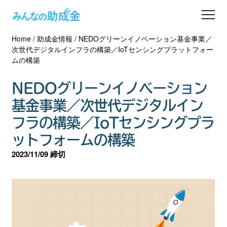
Home
/
助成金情報
/
NEDOグリーンイノベーション基金事業／
助成金を探す
次世代デジタルインフラの構築／IoTセンシングプラットフォー
ムの構築
士業の方へ
NEDOグリーンイノベーション
助成金コラム
基金事業／次世代デジタルイン
フラの構築／IoTセンシングプラ
専門家一覧
ットフォームの構築
2023/11/09 締切
ダウンロード
会員登録