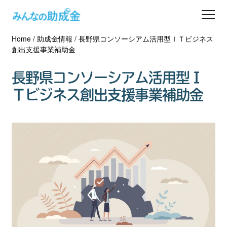
Home
/
助成金情報
/
長野県コンソーシアム活用型ＩＴビジネス
助成金を探す
創出支援事業補助金
士業の方へ
長野県コンソーシアム活用型Ｉ
Ｔビジネス創出支援事業補助金
助成金コラム
専門家一覧
ダウンロード
会員登録