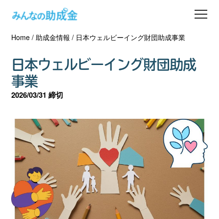
Home
/
助成金情報
/
日本ウェルビーイング財団助成事業
助成金を探す
日本ウェルビーイング財団助成
士業の方へ
事業
2026/03/31 締切
助成金コラム
専門家一覧
ダウンロード
会員登録