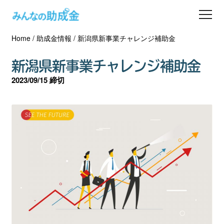
Home
/
助成金情報
/
新潟県新事業チャレンジ補助金
助成金を探す
新潟県新事業チャレンジ補助金
士業の方へ
2023/09/15 締切
助成金コラム
専門家一覧
ダウンロード
会員登録