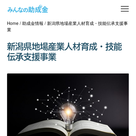
Home
/
助成金情報
/
新潟県地場産業人材育成・技能伝承支援事
助成金を探す
業
士業の方へ
新潟県地場産業人材育成・技能
伝承支援事業
助成金コラム
専門家一覧
ダウンロード
会員登録