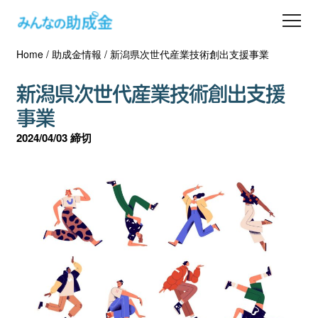
Home
/
助成金情報
/
新潟県次世代産業技術創出支援事業
助成金を探す
新潟県次世代産業技術創出支援
士業の方へ
事業
2024/04/03 締切
助成金コラム
専門家一覧
ダウンロード
会員登録